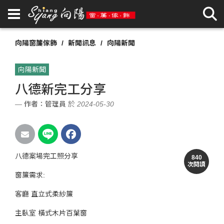
向陽窗簾傢飾
新聞訊息
向陽新聞
向陽新聞
八德新完工分享
作者：
管理員
於 2024-05-30
八德案場完工照分享
840
次閱讀
窗簾需求:
客廳 直立式柔紗簾
主臥室 橫式木片百葉窗