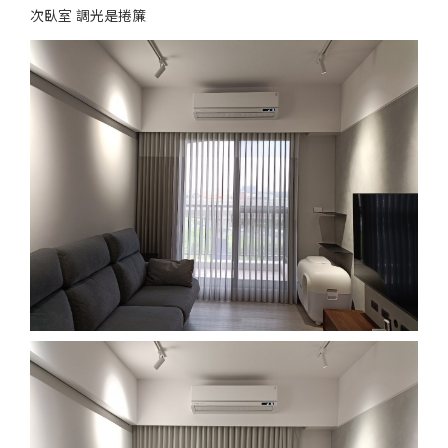
次臥室 調光是捲簾