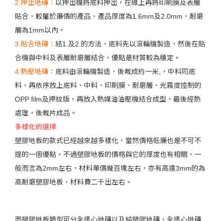
2.押出地磚：
以押出機將底料押出，在線上再將印刷膜及表層
貼合，較屬於廉價的產品，產品厚度為1.6mm及2.0mm，耐磨
層為1mm以內。
3.貼合地磚：
結1.及2.的方法，底料先以滾輪機製造，然後在貼
合機與中料及表層耐磨層結合，優點是材質較為穩定。
4.熱壓地磚：
底料由滾輪機製造，後裁成約一米,，中料同底
料，再依序放上底料、中料、印刷膜、耐磨層、光霧度控制的
OPP film及押紋版，再放入熱媒油油壓機結合成型，最後經熱
處理，後裁片成品。
多樣化的選擇
塑膠地板的款式已經越來越多樣化，當然價格低廉也是不可不
提的一個優點。不過塑膠地板的價格與它的厚度也有相關，一
般而言為2mm左右，材料單價幾百塊左右，亦有高達3mm的為
高耐磨塑膠地板，材料費二千出左右。
而塑膠地板類型可分全透心地磚以及純塑膠地磚，全透心地磚