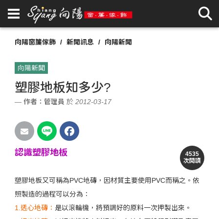
向陽窗簾傢飾
新聞訊息
向陽新聞
向陽新聞
塑膠地板知多少?
作者：
管理員
於 2012-03-17
認識塑膠地板
4535
次閱讀
塑膠地板又可稱為PVC地磚，因材質主要使用PVC而稱之。依
照製造的過程可以分為：
1.透心地磚：
是以滾輪機，將預調好的原料一次押製出來。