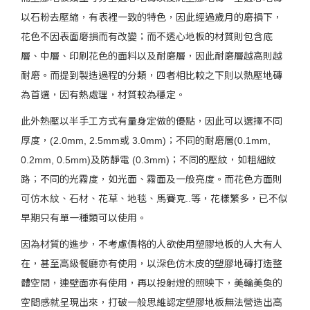
以石粉去壓縮，有表裡一致的特色，因此經過歲月的磨損下，
花色不因表面磨損而有改變；而不透心地板的材質則包含底
層、中層、印刷花色的面料以及耐磨層，因此耐磨層越高則越
耐磨。而提到製造過程的分類，四者相比較之下則以熱壓地磚
為首選，因有熱處理，材質較為穩定。
此外熱壓以半手工方式有量身定做的優點，因此可以選擇不同
厚度，(2.0mm, 2.5mm或 3.0mm)；不同的耐磨層(0.1mm,
0.2mm, 0.5mm)及防靜電 (0.3mm)；不同的壓紋，如粗細紋
路；不同的光霧度，如光面、霧面及一般亮度。而花色方面則
可仿木紋、石材、花草、地毯、馬賽克..等，花樣繁多，已不似
早期只有單一種類可以使用。
因為材質的進步，不考慮價格的人欲使用塑膠地板的人大有人
在，甚至高級餐廳亦有使用，以深色仿木皮的塑膠地磚打造整
體空間，連壁面亦有使用，再以投射燈的照映下，美輪美奐的
空間感就呈現出來，打破一般思維認定塑膠地板無法營造出高